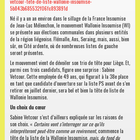
vetcour-tete-de-liste-wallonie-insoumise-
5b843b685532f06fc893891d
Né il y a un an environ dans le sillage de la France Insoumise
de Jean-Luc Mélenchon, le mouvement Wallonie Insoumise (WI)
se présente aux élections communales dans plusieurs entités
de la région liégeoise. Flémalle, Ans, Seraing, mais, aussi, bien
sûr, en Cité ardente, où de nombreuses listes de gauche
seront présentes.
Le mouvement vient de dévoiler son trio de tête pour Liège. Et,
parmi ces trois candidats, figure une surprise : Sabine
Vetcour. Cette employée de 49 ans, qui figurait à la 38e place
en tant que candidate d’ouverture sur la liste PS avant de s’en
retirer en juillet dernier, sera bel et bien la tête de liste de
Wallonie Insoumise.
Un choix du cœur
Sabine Vetcour s’est d’ailleurs expliquée sur les raisons de
son choix. «
Certains vont s’interroger sur ce qu’ils
interpréteront peut-être comme un revirement
, commence la
tête de la liste de la Wallonie Insoumise,
mais, du fond du