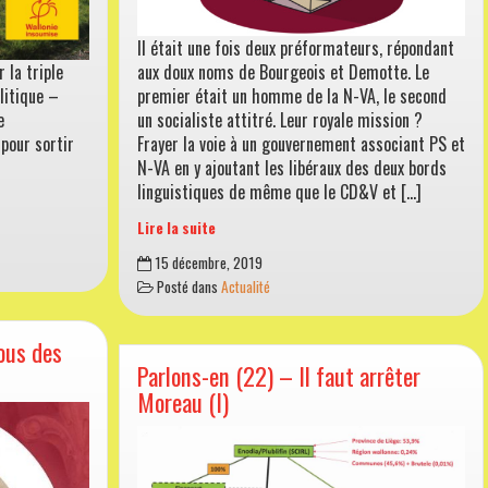
Il était une fois deux préformateurs, répondant
 la triple
aux doux noms de Bourgeois et Demotte. Le
litique –
premier était un homme de la N-VA, le second
e
un socialiste attitré. Leur royale mission ?
pour sortir
Frayer la voie à un gouvernement associant PS et
N-VA en y ajoutant les libéraux des deux bords
linguistiques de même que le CD&V et […]
Lire la suite
Parlons-
15 décembre, 2019
en
Posté dans
Actualité
(24)
–
Aux
ous des
urnes
Parlons-en (22) – Il faut arrêter
citoyens
Moreau (I)