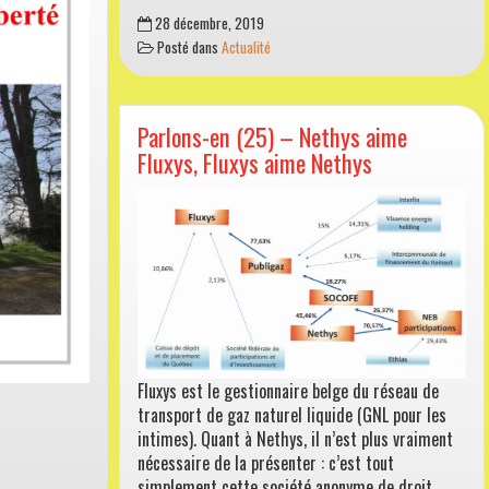
Parlons-
28 décembre, 2019
en
Posté dans
Actualité
(26)
–
2020
en
Parlons-en (25) – Nethys aime
vue
Fluxys, Fluxys aime Nethys
et
toujours
pas
de
gouvernement
Fluxys est le gestionnaire belge du réseau de
transport de gaz naturel liquide (GNL pour les
intimes). Quant à Nethys, il n’est plus vraiment
nécessaire de la présenter : c’est tout
simplement cette société anonyme de droit