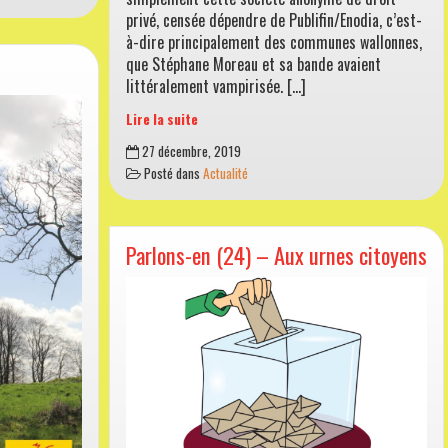
privé, censée dépendre de Publifin/Enodia, c’est-
à-dire principalement des communes wallonnes,
que Stéphane Moreau et sa bande avaient
littéralement vampirisée. […]
Lire la suite
Parlons-
27 décembre, 2019
en
Posté dans
Actualité
(25)
–
Nethys
aime
Parlons-en (24) – Aux urnes citoyens
Fluxys,
Fluxys
aime
Nethys