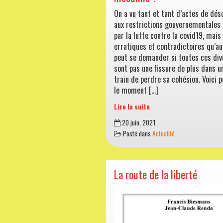
On a vu tant et tant d’actes de dé
aux restrictions gouvernementales 
par la lutte contre la covid19, mais
erratiques et contradictoires qu’au
peut se demander si toutes ces di
sont pas une fissure de plus dans u
train de perdre sa cohésion. Voici 
le moment […]
Lire la suite
Désobéissance
20 juin, 2021
civile
Posté dans
Actualité
:
et
nous
les
La route de la liberté
insoumis
?