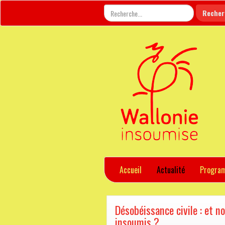
Accueil
Actualité
Progra
Désobéissance civile : et n
insoumis ?