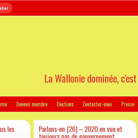
La Wallonie dominée, c'est
mme
Devenir membre
Elections
Contactez-nous
Presse
ous les
Parlons-en (26) – 2020 en vue et
toujours pas de gouvernement