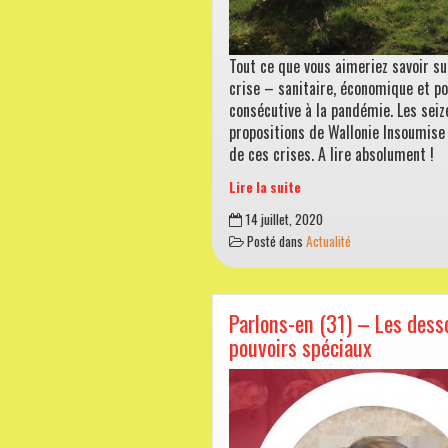
Tout ce que vous aimeriez savoir sur
crise – sanitaire, économique et po
consécutive à la pandémie. Les seiz
propositions de Wallonie Insoumise 
de ces crises. A lire absolument !
Lire la suite
La
14 juillet, 2020
Wallonie
Posté dans
Actualité
veut
vivre
Parlons-en (31) – Les dess
pouvoirs spéciaux