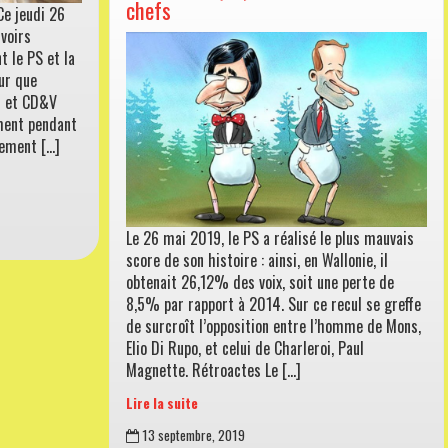
arrêter
chefs
Ce jeudi 26
Moreau
voirs
(I)
t le PS et la
ur que
D et CD&V
ement pendant
uement […]
Le 26 mai 2019, le PS a réalisé le plus mauvais
score de son histoire : ainsi, en Wallonie, il
obtenait 26,12% des voix, soit une perte de
8,5% par rapport à 2014. Sur ce recul se greffe
de surcroît l’opposition entre l’homme de Mons,
Elio Di Rupo, et celui de Charleroi, Paul
Magnette. Rétroactes Le […]
Lire la suite
Parlons-
13 septembre, 2019
en