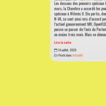
Les dessous des pouvoirs spéciaux 
mars, la Chambre a accordé les pou
spéciaux à Wilmès II. Dix partis, don
N-VA, se sont ainsi mis d’accord po
l’actuel gouvernement MR, OpenVL
puisse se passer de l’avis du Parl
au moins trois mois. Mais ce déno
Lire la suite
Parlons-
14 juillet, 2020
en
Posté dans
Actualité
(31)
–
Les
dessous
des
pouvoirs
spéciaux