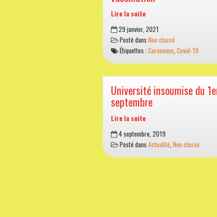
Lire la suite
S’informer
29 janvier, 2021
sur
Posté dans
Non classé
le
Étiquettes :
Coronavus
,
Covid-19
coronavirus
et
la
vaccination
Université insoumise du 1e
septembre
Lire la suite
Université
4 septembre, 2019
insoumise
Posté dans
Actualité
,
Non classé
du
1er
septembre