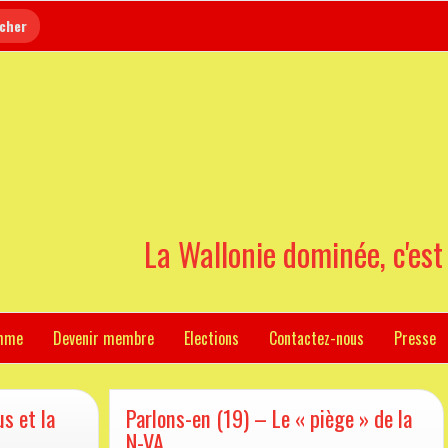
La Wallonie dominée, c'est
mme
Devenir membre
Elections
Contactez-nous
Presse
us et la
Parlons-en (19) – Le « piège » de la
N-VA