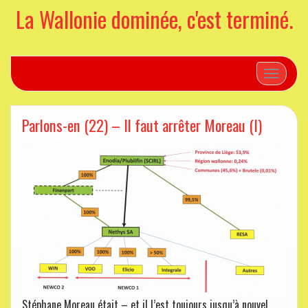
La Wallonie dominée, c'est terminé.
Toggle n
Parlons-en (22) – Il faut arrêter Moreau (I)
Stéphane Moreau était – et il l’est toujours jusqu’à nouvel