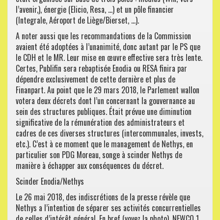
l’avenir,), énergie (Elicio, Resa, …) et un pôle financier
(Integrale, Aéroport de Liège/Bierset, …).
A noter aussi que les recommandations de la Commission
avaient été adoptées à l’unanimité, donc autant par le PS que
le CDH et le MR. Leur mise en œuvre effective sera très lente.
Certes, Publifin sera rebaptisée Enodia ou RESA finira par
dépendre exclusivement de cette dernière et plus de
Finanpart. Au point que le 29 mars 2018, le Parlement wallon
votera deux décrets dont l’un concernant la gouvernance au
sein des structures publiques. Était prévue une diminution
significative de la rémunération des administrateurs et
cadres de ces diverses structures (intercommunales, invests,
etc.). C’est à ce moment que le management de Nethys, en
particulier son PDG Moreau, songe à scinder Nethys de
manière à échapper aux conséquences du décret.
Scinder Enodia/Nethys
Le 26 mai 2018, des indiscrétions de la presse révèle que
Nethys a l’intention de séparer ses activités concurrentielles
de celles d’intérêt général. En bref (voyez la photo), NEWCO 1,