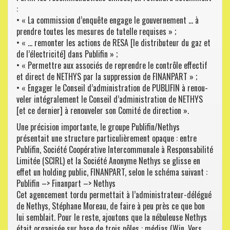
:
• « La commission d’enquête engage le gouvernement … à
prendre toutes les mesures de tutelle requises » ;
• « … remonter les actions de RESA [le distributeur du gaz et
de l’électricité] dans Publifin » ;
• « Permettre aux associés de reprendre le contrôle effectif
et direct de NETHYS par la suppression de FINANPART » ;
• « Engager le Conseil d’administration de PUBLIFIN à renou-
veler intégralement le Conseil d’administration de NETHYS
[et ce dernier] à renouveler son Comité de direction ».
Une précision importante, le groupe Publifin/Nethys
présentait une structure particulièrement opaque : entre
Publifin, Société Coopérative Intercommunale à Responsabilité
Limitée (SCIRL) et la Société Anonyme Nethys se glisse en
effet un holding public, FINANPART, selon le schéma suivant :
Publifin –> Finanpart –> Nethys
Cet agencement tordu permettait à l’administrateur-délégué
de Nethys, Stéphane Moreau, de faire à peu près ce que bon
lui semblait. Pour le reste, ajoutons que la nébuleuse Nethys
était organisée sur base de trois pôles : médias (Win, Vers